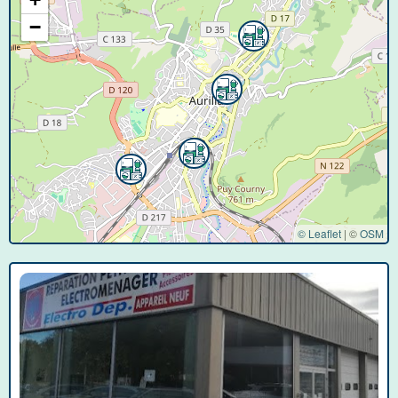
−
© Leaflet
|
©
OSM