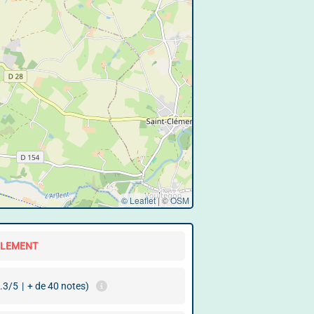
© Leaflet
|
©
OSM
LLEMENT
.3/5
|
+ de 40 notes)