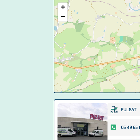
+
−
PULSAT