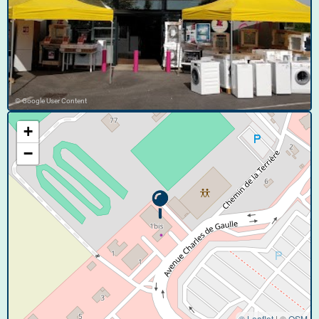
© Google User Content
+
−
© Leaflet
|
©
OSM