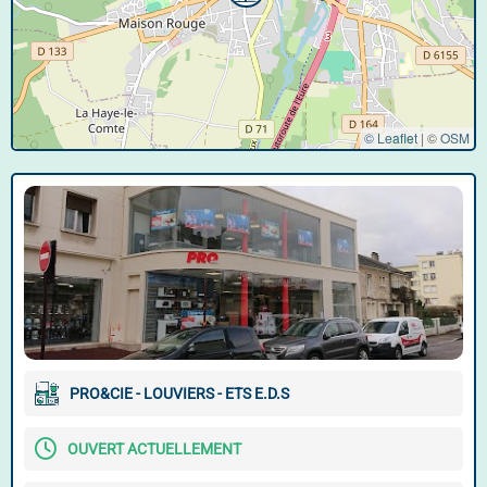
© Leaflet
|
©
OSM
PRO&CIE - LOUVIERS - ETS E.D.S
OUVERT ACTUELLEMENT